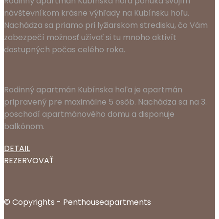
Rodinný apartmán Kubínska hoľa ponúka svojím
návštevníkom krásne výhľady na Kubínsku hoľu.
Nachádza sa priamo pri lyžiarskom stredisku, čo Vám
zabezpečí možnosť užívať si tu mnoho aktivít
dostupných počas celého roka.
Rodinný apartmán Kubínska hoľa je apartmán
pripravený pre maximálne 5 osôb. Nachádza sa na 3.
poschodí apartmánového domu a disponuje
balkónom.
DETAIL
REZERVOVAŤ
© Copyrights - Penthouseapartments