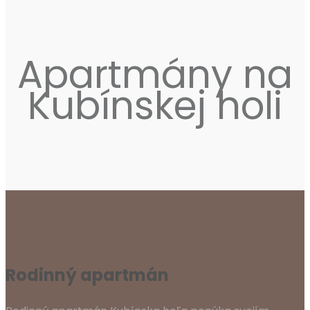
Apartmány na
Kubínskej holi
Rodinný apartmán