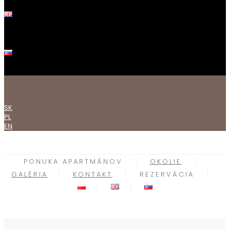
.......................................................................................
SK
PL
EN
PONUKA APARTMÁNOV
OKOLIE
GALÉRIA
KONTAKT
REZERVÁCIA