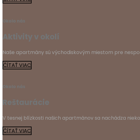
Okolo nás
Aktivity v okolí
Naše apartmány sú východiskovým miestom pre nespoč
ČÍTAŤ VIAC
Okolo nás
Reštaurácie
V tesnej blízkosti našich apartmánov sa nachádza niekoľ
ČÍTAŤ VIAC