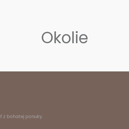
Okolie
ať z bohatej ponuky.