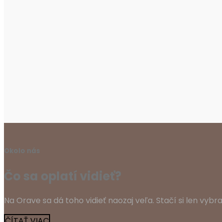
Okolo nás
Čo sa oplatí vidieť?
Na Orave sa dá toho vidieť naozaj veľa. Stačí si len vybr
ČÍTAŤ VIAC