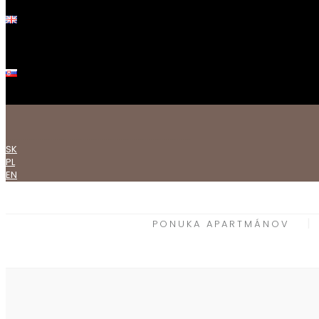
.......................................................................................
SK
PL
EN
PONUKA APARTMÁNOV