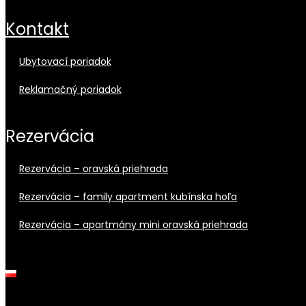
kontakt
ubytovací poriadok
reklamačný poriadok
rezervácia
rezervácia – oravská priehrada
rezervácia – family apartment kubínska hoľa
rezervácia – apartmány mini oravská priehrada